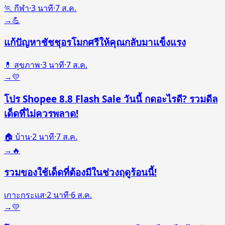
🏃 กีฬา
·
3
นาที
·
7 ส.ค.
→
💪
แก้ปัญหาชัชชุอรโมกศรีให้คุณกลับมาแข็งแรง
💊 สุขภาพ
·
3
นาที
·
7 ส.ค.
→
💛
โปร Shopee 8.8 Flash Sale วันนี้ กดอะไรดี? รวมดีล
เด็ดที่ไม่ควรพลาด!
🏠 บ้าน
·
2
นาที
·
7 ส.ค.
→
🔥
รวมของใช้เด็ดที่ต้องมีในช่วงฤดูร้อนนี้!
เกาะกระแส
·
2
นาที
·
6 ส.ค.
→
💛