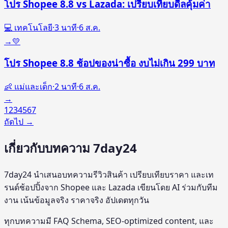
โปร Shopee 8.8 vs Lazada: เปรียบเทียบดีลคุ้มค่า
💻 เทคโนโลยี
·
3
นาที
·
6 ส.ค.
→
💛
โปร Shopee 8.8 ช้อปของน่าซื้อ งบไม่เกิน 299 บาท
👶 แม่และเด็ก
·
2
นาที
·
6 ส.ค.
→
1
2
3
4
5
6
7
ถัดไป →
เกี่ยวกับบทความ 7day24
7day24 นำเสนอบทความรีวิวสินค้า เปรียบเทียบราคา และเท
รนด์ช้อปปิ้งจาก Shopee และ Lazada เขียนโดย AI ร่วมกับทีม
งาน เน้นข้อมูลจริง ราคาจริง อัปเดตทุกวัน
ทุกบทความมี FAQ Schema, SEO-optimized content, และ