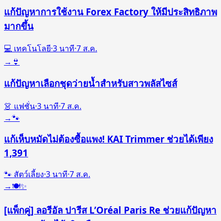
แก้ปัญหาการใช้งาน Forex Factory ให้มีประสิทธิภาพ
มากขึ้น
💻 เทคโนโลยี
·
3
นาที
·
7 ส.ค.
→
👙
แก้ปัญหาเลือกชุดว่ายน้ำสำหรับสาวพลัสไซส์
👗 แฟชั่น
·
3
นาที
·
7 ส.ค.
→
🐾
แก้เห็บหมัดไม่ต้องซื้อแพง! KAI Trimmer ช่วยได้เพียง
1,391
🐾 สัตว์เลี้ยง
·
3
นาที
·
7 ส.ค.
→
🍽️✨
[แพ็กคู่] ลอรีอัล ปารีส L’Oréal Paris Re ช่วยแก้ปัญหา