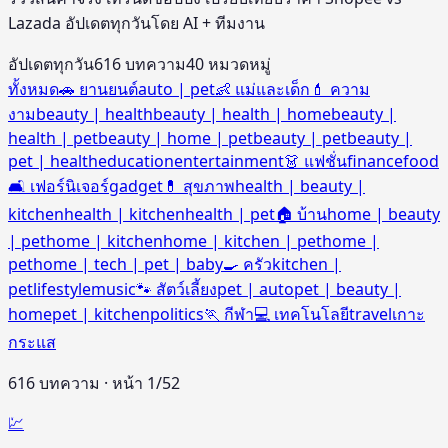
Lazada อัปเดตทุกวันโดย AI + ทีมงาน
อัปเดตทุกวัน
616
บทความ
40
หมวดหมู่
ทั้งหมด
🚗 ยานยนต์
auto | pet
👶 แม่และเด็ก
💄 ความ
งาม
beauty | health
beauty | health | home
beauty |
health | pet
beauty | home | pet
beauty | pet
beauty |
pet | health
education
entertainment
👗 แฟชั่น
finance
food
🛋️ เฟอร์นิเจอร์
gadget
💊 สุขภาพ
health | beauty |
kitchen
health | kitchen
health | pet
🏠 บ้าน
home | beauty
| pet
home | kitchen
home | kitchen | pet
home |
pet
home | tech | pet | baby
🍳 ครัว
kitchen |
pet
lifestyle
music
🐾 สัตว์เลี้ยง
pet | auto
pet | beauty |
home
pet | kitchen
politics
🏃 กีฬา
💻 เทคโนโลยี
travel
เกาะ
กระแส
616
บทความ · หน้า
1
/
52
💹