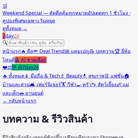
🛒
Weekend Special — คัดดีลคุ้มทุกหมวด
อัปเดตทุก 1 ชั่วโมง ·
คูปองพิเศษเฉพาะวันหยุด
ดูทั้งหมด
→
7
day
24
🔍
หน้าแรก
🔥 ดีล
🪽 Deal Trend
📅 แคมเปญ
📝 บทความ
🏆 ยี่ห้อ
ไหนดี
🤖 AI ช่วยเลือก
❤️
⚖️
💚 @7day24
🔥
ทั้งหมด
📱
มือถือ & Tech
💄
Beauty
💊
สุขภาพ
👗
แฟชั่น
🏠
บ้านและสวน
🛋️
เฟอร์นิเจอร์
🏋️
กีฬา
🍳
ครัว
🐾
สัตว์เลี้ยง
👶
แม่
และเด็ก
🚗
ยานยนต์
← กลับหน้าแรก
บทความ & รีวิวสินค้า
รีวิวสินค้าจริง เทรนด์ช้อปปิ้ง เปรียบเทียบราคา Shopee vs