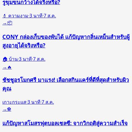
รูขุมขนกว้างได้จริงหรือ?
💄 ความงาม
·
3
นาที
·
7 ส.ค.
→
📦
CONY กล่องเก็บของพับได้ แก้ปัญหากลิ่นเหม็นสำหรับผู้
สูงอายุได้จริงหรือ?
🏠 บ้าน
·
3
นาที
·
7 ส.ค.
→
🔥
ชัชชูอรโมกศรี มาแรง! เลือกสกินแคร์ที่ดีที่สุดสำหรับผิว
คุณ
เกาะกระแส
·
3
นาที
·
7 ส.ค.
→
⚽️
แก้ปัญหาสโมสรฟุตบอลเชลซี: จากวิกฤติสู่ความสำเร็จ