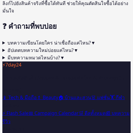
ลิงก์ไปยังสินค้าจริงที่ซื้อได้ทันที ช่วยให้คุณตัดสินใจซื้อได้อย่าง
มั่นใจ
❓ คำถามที่พบบ่อย
บทความเขียนโดยใคร น่าเชื่อถือแค่ไหน?
▼
อัปเดตบทความใหม่บ่อยแค่ไหน?
▼
มีบทความหมวดไหนบ้าง?
▼
⚡
7day24
เว็บรวมดีลสินค้า Shopee & Lazada คัดโดย AI อัปเดตทุกวัน
หมวดหมู่
📱 Tech & มือถือ
💄 Beauty
🏠 บ้านและสวน
👗 แฟชั่น
🏋️ กีฬา
ดีลพิเศษ
⚡ Flash Sale
📅 Campaign Calendar
🛒 ดีลทั้งหมด
📰 บทความ
รีวิว
ติดตามเรา